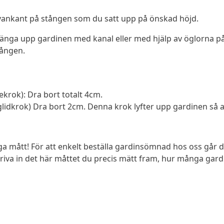
 ovankant på stången som du satt upp på önskad höjd.
änga upp gardinen med kanal eller med hjälp av öglorna på
tången.
ekrok): Dra bort totalt 4cm.
lidkrok) Dra bort 2cm. Denna krok lyfter upp gardinen så a
iga mått! För att enkelt beställa gardinsömnad hos oss går 
iva in det här måttet du precis mätt fram, hur många gardine