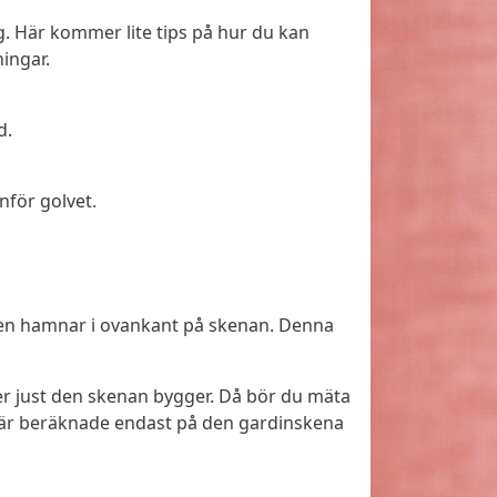
g. Här kommer lite tips på hur du kan
ingar.
d.
nför golvet.
 den hamnar i ovankant på skenan. Denna
er just den skenan bygger. Då bör du mäta
 är beräknade endast på den gardinskena