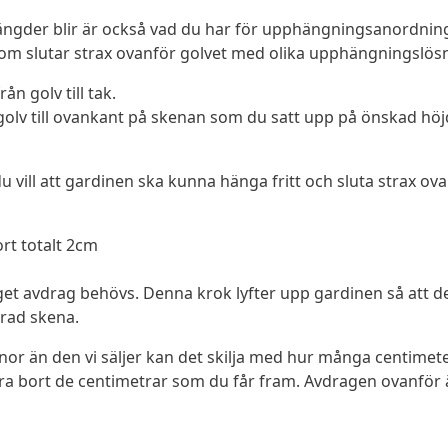
 längder blir är också vad du har för upphängningsanordnin
om slutar strax ovanför golvet med olika upphängningslösn
ån golv till tak.
olv till ovankant på skenan som du satt upp på önskad höj
vill att gardinen ska kunna hänga fritt och sluta strax ova
rt totalt 2cm
inget avdrag behövs. Denna krok lyfter upp gardinen så att
rad skena.
nor än den vi säljer kan det skilja med hur många centimet
a bort de centimetrar som du får fram. Avdragen ovanför