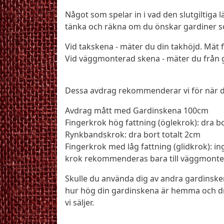
Något som spelar in i vad den slutgiltiga
tänka och räkna om du önskar gardiner s
Vid takskena - mäter du din takhöjd. Mät fr
Vid väggmonterad skena - mäter du från g
Dessa avdrag rekommenderar vi för när du 
Avdrag mått med Gardinskena 100cm
Fingerkrok hög fattning (öglekrok): dra bo
Rynkbandskrok: dra bort totalt 2cm
Fingerkrok med låg fattning (glidkrok): 
krok rekommenderas bara till väggmonte
Skulle du använda dig av andra gardinske
hur hög din gardinskena är hemma och dr
vi säljer.