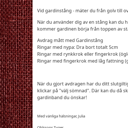
Vid gardinstång - mäter du från golv till
När du använder dig av en stång kan du h
kommer gardinen börja från toppen av s
Avdrag mått med Gardinstång
Ringar med nypa: Dra bort totalt 5cm
Ringar med rynkkrok eller fingerkrok (ögl
Ringar med fingerkrok med låg fattning (g
När du gjort avdragen har du ditt slutgilt
klickar på "välj sömnad". Där kan du då skr
gardinband du önskar!
Med vänliga hälsningar, Julia
Ohlssons Tyger