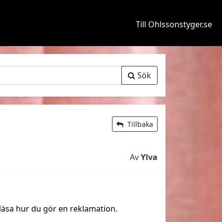
Till Ohlssonstyger.se
Sök
Tillbaka
Av
Ylva
läsa hur du gör en reklamation.