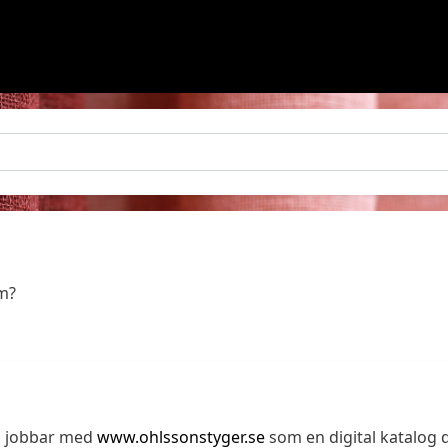
em?
an jobbar med
www.ohlssonstyger.se
som en digital katalog d